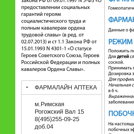
закона РФ от 09.01.1997 N 5-ФЗ «О
предоставлении социальных
Гомеопатиче
гарантий героям
ФАРМА
социалистического труда и
полным кавалерам ордена
Данные о ф
трудовой славы» (в ред. от
РЕЖИМ
02.07.2013) и ст 1.1 Закона РФ от
15.01.1993 N 4301-1 «О статусе
Положить по
Героев Советского Союза, Героев
Для
детей
с
Российской Федерации и полных
соской.
Принимать п
кавалеров Ордена Славы».
Дозировка з
Для профил
Начальная с
ФАРМАЛАЙН АПТЕКА
в 6 ч.
Выраженная
заболевания
м.Римская
Рогожский Вал 15
ПОБОЧН
8(495)255-09-25
На настоящ
доб.04
побочных эф