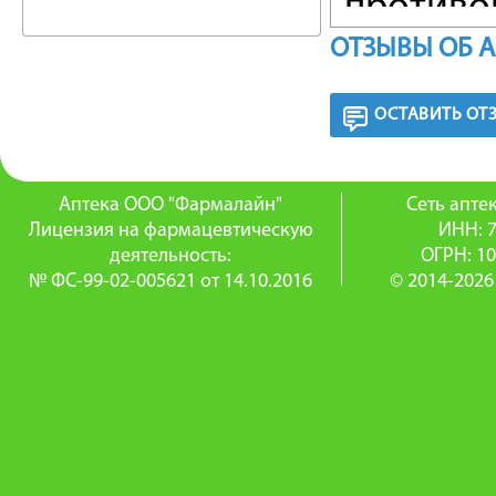
противо
ОТЗЫВЫ ОБ 
спазмол
(болеут
ОСТАВИТЬ ОТ
состоян
литичес
Аптека ООО "Фармалайн"
Сеть апт
Лицензия на фармацевтическую
ИНН: 
нарушен
деятельность:
ОГРН: 1
№ ФС-99-02-005621 от 14.10.2016
© 2014-2026
СПОСОБ
Вибуркол
(каждые
эффекта,
состояни