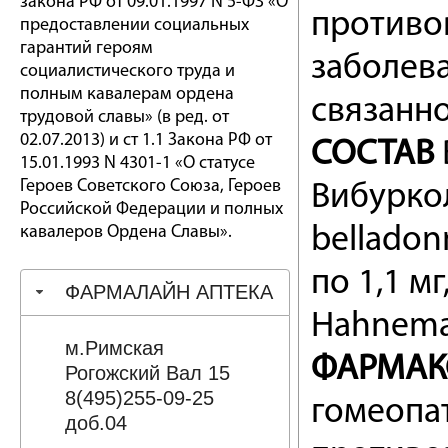
закона РФ от 09.01.1997 N 5-ФЗ «О
противо
предоставлении социальных
гарантий героям
заболева
социалистического труда и
полным кавалерам ордена
связанно
трудовой славы» (в ред. от
02.07.2013) и ст 1.1 Закона РФ от
СОСТАВ
15.01.1993 N 4301-1 «О статусе
Героев Советского Союза, Героев
Вибуркол
Российской Федерации и полных
кавалеров Ордена Славы».
belladon
по 1,1 мг
ФАРМАЛАЙН АПТЕКА
Hahneman
м.Римская
ФАРМАК
Рогожский Вал 15
8(495)255-09-25
гомеопа
доб.04