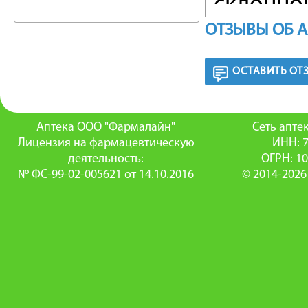
склонно
ОТЗЫВЫ ОБ 
ускоряет
подходи
ОСТАВИТЬ ОТ
профила
Крем им
Аптека ООО "Фармалайн"
Сеть апт
Лицензия на фармацевтическую
ИНН: 
и не ост
деятельность:
ОГРН: 1
№ ФС-99-02-005621 от 14.10.2016
© 2014-2026
любого 
раз в ден
ПРОТИВ
Гиперчув
перфори