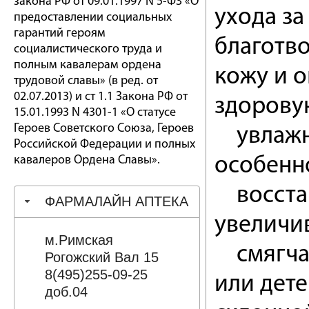
закона РФ от 09.01.1997 N 5-ФЗ «О
ухода з
предоставлении социальных
гарантий героям
благотво
социалистического труда и
полным кавалерам ордена
кожу и 
трудовой славы» (в ред. от
02.07.2013) и ст 1.1 Закона РФ от
здорову
15.01.1993 N 4301-1 «О статусе
Героев Советского Союза, Героев
увлажня
Российской Федерации и полных
кавалеров Ордена Славы».
особенно
восстан
ФАРМАЛАЙН АПТЕКА
увеличив
м.Римская
смягчае
Рогожский Вал 15
8(495)255-09-25
или дете
доб.04