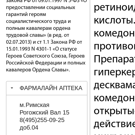
закона РФ от 09.01.1997 N 5-ФЗ «О
ретинои
предоставлении социальных
гарантий героям
кислоты.
социалистического труда и
полным кавалерам ордена
комедон
трудовой славы» (в ред. от
02.07.2013) и ст 1.1 Закона РФ от
противо
15.01.1993 N 4301-1 «О статусе
Героев Советского Союза, Героев
Препара
Российской Федерации и полных
кавалеров Ордена Славы».
гиперкер
десквам
ФАРМАЛАЙН АПТЕКА
комедон
м.Римская
открыты
Рогожский Вал 15
8(495)255-09-25
действи
доб.04