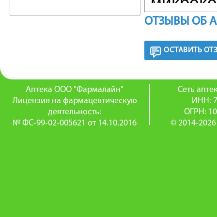
микроко
ОТЗЫВЫ ОБ 
Основно
с ядерн
ОСТАВИТЬ ОТ
отличии
предшес
Аптека ООО "Фармалайн"
Сеть апт
Лицензия на фармацевтическую
ИНН: 
регулир
деятельность:
ОГРН: 1
№ ФС-99-02-005621 от 14.10.2016
© 2014-2026
кератин
процесс
для фор
Доказан
адапале