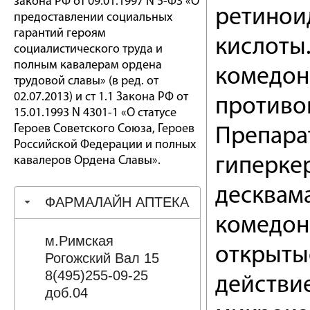
закона РФ от 09.01.1997 N 5-ФЗ «О
ретинои
предоставлении социальных
гарантий героям
кислоты.
социалистического труда и
полным кавалерам ордена
комедон
трудовой славы» (в ред. от
02.07.2013) и ст 1.1 Закона РФ от
противо
15.01.1993 N 4301-1 «О статусе
Героев Советского Союза, Героев
Препара
Российской Федерации и полных
кавалеров Ордена Славы».
гиперкер
десквам
ФАРМАЛАЙН АПТЕКА
комедон
м.Римская
открыты
Рогожский Вал 15
8(495)255-09-25
действи
доб.04