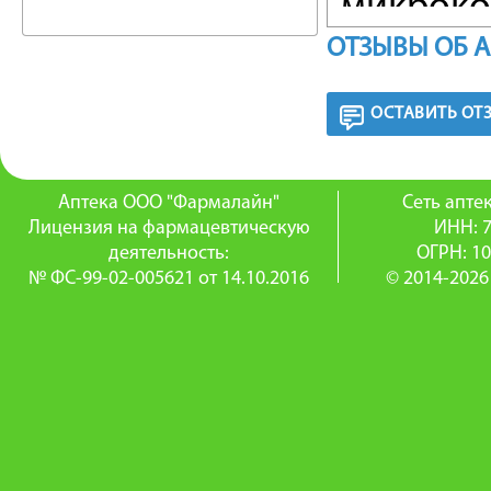
микроко
ОТЗЫВЫ ОБ 
Основно
с ядерн
ОСТАВИТЬ ОТ
отличии
предшес
Аптека ООО "Фармалайн"
Сеть апт
Лицензия на фармацевтическую
ИНН: 
регулир
деятельность:
ОГРН: 1
№ ФС-99-02-005621 от 14.10.2016
© 2014-2026
кератин
процесс
для фор
Доказан
адапале