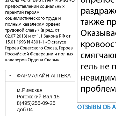
опрелост
закона РФ от 09.01.1997 N 5-ФЗ «О
предоставлении социальных
раздраже
гарантий героям
социалистического труда и
также пр
полным кавалерам ордена
трудовой славы» (в ред. от
Оказыва
02.07.2013) и ст 1.1 Закона РФ от
15.01.1993 N 4301-1 «О статусе
кровоос
Героев Советского Союза, Героев
смягчаю
Российской Федерации и полных
кавалеров Ордена Славы».
гель не 
ФАРМАЛАЙН АПТЕКА
невидим
проблем
м.Римская
Рогожский Вал 15
8(495)255-09-25
ОТЗЫВЫ ОБ 
доб.04