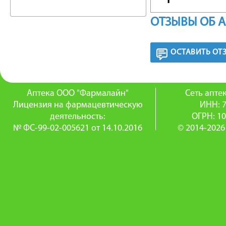
и кишеч
ОТЗЫВЫ ОБ 
различн
ОСТАВИТЬ ОТ
При нар
от гнойн
Аптека ООО "Фармалайн"
Сеть апт
регенер
Лицензия на фармацевтическую
ИНН: 
деятельность:
ОГРН: 1
микроци
№ ФС-99-02-005621 от 14.10.2016
© 2014-2026
РЕЖИМ
Внутрь по
сут., за
Курс леч