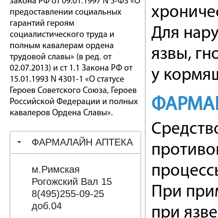
закона РФ от 09.01.1997 N 5-ФЗ «О
хрониче
предоставлении социальных
гарантий героям
Для нар
социалистического труда и
полным кавалерам ордена
язвы, гн
трудовой славы» (в ред. от
02.07.2013) и ст 1.1 Закона РФ от
у кормящ
15.01.1993 N 4301-1 «О статусе
Героев Советского Союза, Героев
ФАРМА
Российской Федерации и полных
кавалеров Ордена Славы».
Средств
ФАРМАЛАЙН АПТЕКА
противо
процесс
м.Римская
Рогожский Вал 15
При при
8(495)255-09-25
доб.04
при язв