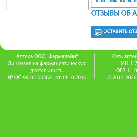
ПОКАЗ
ОТЗЫВЫ ОБ 
Профила
острые р
ОСТАВИТЬ ОТ
хрониче
лечение
Аптека ООО "Фармалайн"
Сеть апт
Лицензия на фармацевтическую
ИНН: 
(отиты, 
деятельность:
ОГРН: 1
№ ФС-99-02-005621 от 14.10.2016
© 2014-2026
нанесен
профила
ДОЗИР
Наклонит