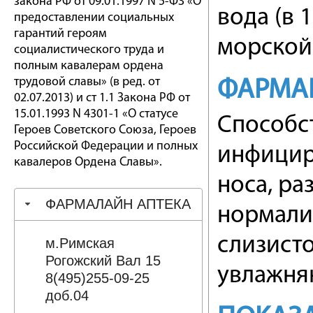
закона РФ от 09.01.1997 N 5-ФЗ «О
вода (в 
предоставлении социальных
гарантий героям
морской 
социалистического труда и
полным кавалерам ордена
трудовой славы» (в ред. от
ФАРМА
02.07.2013) и ст 1.1 Закона РФ от
15.01.1993 N 4301-1 «О статусе
Способс
Героев Советского Союза, Героев
Российской Федерации и полных
инфицир
кавалеров Ордена Славы».
носа, ра
ФАРМАЛАЙН АПТЕКА
нормали
слизисто
м.Римская
Рогожский Вал 15
увлажня
8(495)255-09-25
доб.04