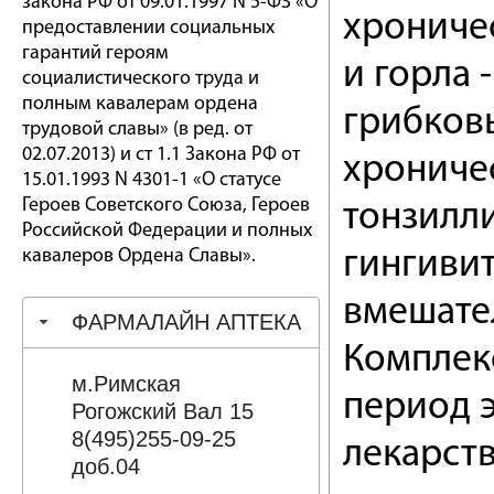
закона РФ от 09.01.1997 N 5-ФЗ «О
хрониче
предоставлении социальных
гарантий героям
и горла 
социалистического труда и
полным кавалерам ордена
грибковы
трудовой славы» (в ред. от
02.07.2013) и ст 1.1 Закона РФ от
хрониче
15.01.1993 N 4301-1 «О статусе
Героев Советского Союза, Героев
тонзилли
Российской Федерации и полных
кавалеров Ордена Славы».
гингивит
вмешате
ФАРМАЛАЙН АПТЕКА
Комплек
м.Римская
период 
Рогожский Вал 15
8(495)255-09-25
лекарст
доб.04