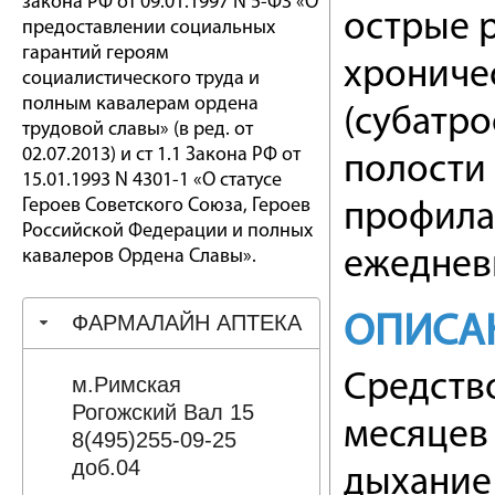
закона РФ от 09.01.1997 N 5-ФЗ «О
острые р
предоставлении социальных
гарантий героям
хрониче
социалистического труда и
полным кавалерам ордена
(субатр
трудовой славы» (в ред. от
02.07.2013) и ст 1.1 Закона РФ от
полости
15.01.1993 N 4301-1 «О статусе
Героев Советского Союза, Героев
профила
Российской Федерации и полных
кавалеров Ордена Славы».
ежеднев
ФАРМАЛАЙН АПТЕКА
ОПИСА
Средство
м.Римская
Рогожский Вал 15
месяцев 
8(495)255-09-25
доб.04
дыхание 