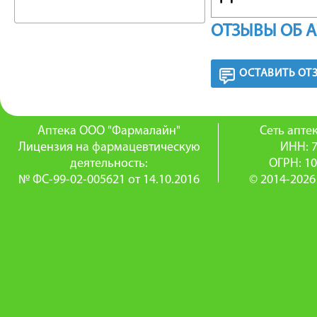
Применяе
ОТЗЫВЫ ОБ 
для про
ОСТАВИТЬ ОТ
носогло
полости 
Аптека ООО "Фармалайн"
Сеть апт
Лицензия на фармацевтическую
ИНН: 
ФАРМА
деятельность:
ОГРН: 1
№ ФС-99-02-005621 от 14.10.2016
© 2014-2026
Плохая э
произво
низких т
сказываю
этом слу