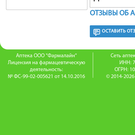
травмир
ОТЗЫВЫ ОБ 
подходит
ОСТАВИТЬ ОТ
обостре
ФАРМА
Аптека ООО "Фармалайн"
Сеть апт
Лицензия на фармацевтическую
ИНН: 
Местное
деятельность:
ОГРН: 1
№ ФС-99-02-005621 от 14.10.2016
© 2014-2026
препара
средств)
сезонной
повышен
полости 