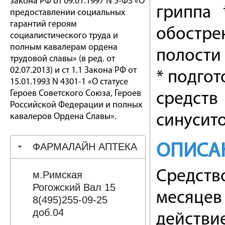
закона РФ от 09.01.1997 N 5-ФЗ «О
гриппа *
предоставлении социальных
гарантий героям
обостре
социалистического труда и
полным кавалерам ордена
полости
трудовой славы» (в ред. от
02.07.2013) и ст 1.1 Закона РФ от
* подгот
15.01.1993 N 4301-1 «О статусе
Героев Советского Союза, Героев
средств
Российской Федерации и полных
кавалеров Ордена Славы».
синусит
ФАРМАЛАЙН АПТЕКА
ОПИСА
Средство
м.Римская
Рогожский Вал 15
месяцев
8(495)255-09-25
доб.04
действи