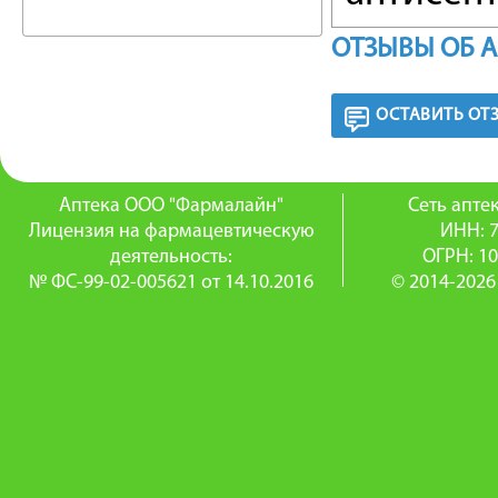
инфекцио
ОТЗЫВЫ ОБ 
Streptoc
ОСТАВИТЬ ОТ
pneumoni
Influenzae
Аптека ООО "Фармалайн"
Сеть апт
Противо
Лицензия на фармацевтическую
ИНН: 
деятельность:
ОГРН: 1
при кан
№ ФС-99-02-005621 от 14.10.2016
© 2014-2026
Местноа
анестети
Витамин
инфекци