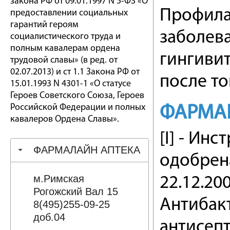
закона РФ от 09.01.1997 N 5-ФЗ «О
Профила
предоставлении социальных
гарантий героям
заболева
социалистического труда и
полным кавалерам ордена
гингивит
трудовой славы» (в ред. от
02.07.2013) и ст 1.1 Закона РФ от
после то
15.01.1993 N 4301-1 «О статусе
Героев Советского Союза, Героев
Российской Федерации и полных
ФАРМА
кавалеров Ордена Славы».
[I] - И
ФАРМАЛАЙН АПТЕКА
одобрен
м.Римская
22.12.20
Рогожский Вал 15
Антибак
8(495)255-09-25
доб.04
антисеп