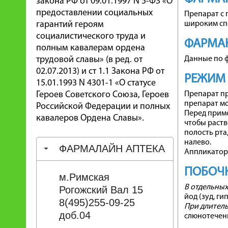
закона РФ от 09.01.1997 N 5-ФЗ «О
предоставлении социальных
Препарат с
гарантий героям
широким сп
социалистического труда и
ФАРМА
полным кавалерам ордена
трудовой славы» (в ред. от
Данные по 
02.07.2013) и ст 1.1 Закона РФ от
РЕЖИМ
15.01.1993 N 4301-1 «О статусе
Героев Советского Союза, Героев
Препарат пр
препарат мо
Российской Федерации и полных
Перед приме
кавалеров Ордена Славы».
чтобы раств
полость рта
налево.
ФАРМАЛАЙН АПТЕКА
Аппликатор
ПОБОЧН
м.Римская
В отдельных
Рогожский Вал 15
йод (зуд, г
8(495)255-09-25
При длител
доб.04
слюнотечени