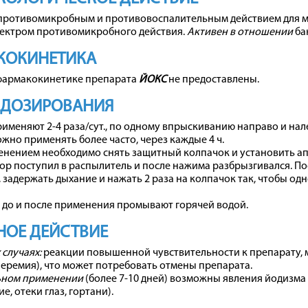
 противомикробным и противовоспалительным действием для м
ектром противомикробного действия.
Активен в отношении
ба
КОКИНЕТИКА
фармакокинетике препарата
ЙОКС
не предоставлены.
 ДОЗИРОВАНИЯ
именяют 2-4 раза/сут., по одному впрыскиванию направо и нале
жно применять более часто, через каждые 4 ч.
нением необходимо снять защитный колпачок и установить апп
ор поступил в распылитель и после нажима разбрызгивался. По
, задержать дыхание и нажать 2 раза на колпачок так, чтобы од
 до и после применения промывают горячей водой.
ОЕ ДЕЙСТВИЕ
 случаях:
реакции повышенной чувствительности к препарату, 
иперемия), что может потребовать отмены препарата.
ьном применении
(более 7-10 дней) возможны явления йодизма
е, отеки глаз, гортани).