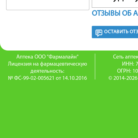
альфа
-
2
ОТЗЫВЫ ОБ 
При мес
ОСТАВИТЬ ОТ
оболочк
выделени
Аптека ООО "Фармалайн"
Сеть апт
отек сли
Лицензия на фармацевтическую
ИНН: 
деятельность:
ОГРН: 1
восстан
№ ФС-99-02-005621 от 14.10.2016
© 2014-2026
полости 
бактери
среднего
При мес