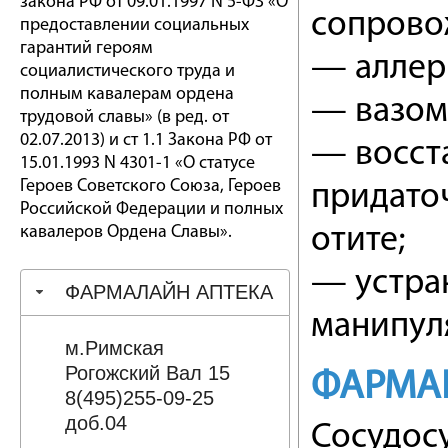
закона РФ от 09.01.1997 N 5-ФЗ «О
сопрово
предоставлении социальных
гарантий героям
— аллер
социалистического труда и
полным кавалерам ордена
— вазом
трудовой славы» (в ред. от
02.07.2013) и ст 1.1 Закона РФ от
— восст
15.01.1993 N 4301-1 «О статусе
Героев Советского Союза, Героев
придаточ
Российской Федерации и полных
кавалеров Ордена Славы».
отите;
— устра
ФАРМАЛАЙН АПТЕКА
манипул
м.Римская
Рогожский Вал 15
ФАРМА
8(495)255-09-25
доб.04
Сосудос