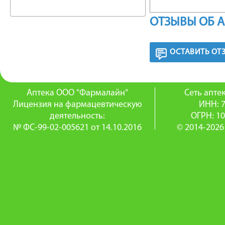
перепон
ОТЗЫВЫ ОБ 
БЕРЕМЕ
ОСТАВИТЬ ОТ
Учитыва
опаснос
Аптека ООО "Фармалайн"
Сеть апт
рекомен
Лицензия на фармацевтическую
ИНН: 
деятельность:
ОГРН: 1
беремен
№ ФС-99-02-005621 от 14.10.2016
© 2014-2026
Побочны
длительн
перфора
нарушен