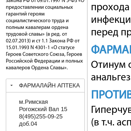
закона РФ от 09.01.1997 N 5-ФЗ «О
прохода 
предоставлении социальных
гарантий героям
инфекцие
социалистического труда и
полным кавалерам ордена
перед п
трудовой славы» (в ред. от
02.07.2013) и ст 1.1 Закона РФ от
ФАРМА
15.01.1993 N 4301-1 «О статусе
Героев Советского Союза, Героев
Российской Федерации и полных
Отинум 
кавалеров Ордена Славы».
анальге
ФАРМАЛАЙН АПТЕКА
ПРОТИ
м.Римская
Гиперчу
Рогожский Вал 15
8(495)255-09-25
(в т.ч. 
доб.04