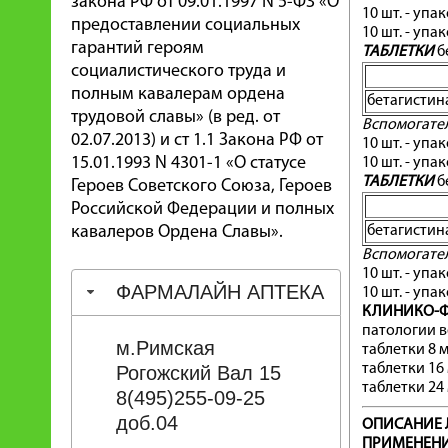
закона РФ от 09.01.1997 N 5-ФЗ «О
10 шт. - уп
предоставлении социальных
10 шт. - уп
гарантий героям
ТАБЛЕТКИ
б
социалистического труда и
полным кавалерам ордена
бетагистин
трудовой славы» (в ред. от
Вспомогате
02.07.2013) и ст 1.1 Закона РФ от
10 шт. - уп
15.01.1993 N 4301-1 «О статусе
10 шт. - уп
ТАБЛЕТКИ
б
Героев Советского Союза, Героев
Российской Федерации и полных
кавалеров Ордена Славы».
бетагистин
Вспомогате
10 шт. - уп
ФАРМАЛАЙН АПТЕКА
10 шт. - уп
КЛИНИКО-Ф
патологии 
м.Римская
таблетки 8 мг
таблетки 16 м
Рогожский Вал 15
таблетки 24 м
8(495)255-09-25
доб.04
ОПИСАНИЕ 
ПРИМЕНЕНИ