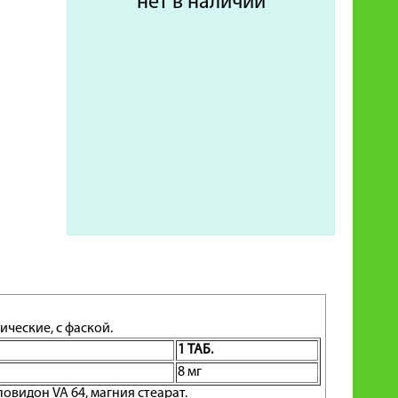
нет в наличии
ческие, с фаской.
1 ТАБ.
8 мг
овидон VA 64, магния стеарат.