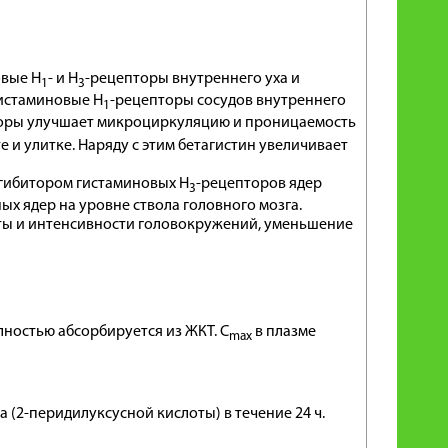
овые H
- и H
-рецепторы внутреннего уха и
1
3
гистаминовые H
-рецепторы сосудов внутреннего
1
оры улучшает микроциркуляцию и проницаемость
 и улитке. Наряду с этим бетагистин увеличивает
гибитором гистаминовых H
-рецепторов ядер
3
х ядер на уровне ствола головного мозга.
ты и интенсивности головокружений, уменьшение
лностью абсорбируется из ЖКТ. C
в плазме
max
 (2-перидилуксусной кислоты) в течение 24 ч.