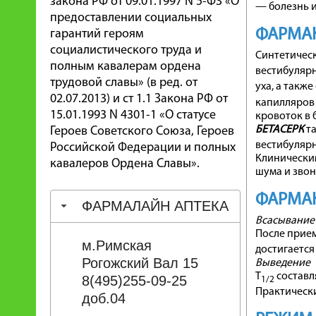
закона РФ от 09.01.1997 N 5-ФЗ «О
— болезнь 
предоставлении социальных
ФАРМА
гарантий героям
социалистического труда и
Синтетическ
полным кавалерам ордена
вестибулярн
трудовой славы» (в ред. от
уха, а такж
02.07.2013) и ст 1.1 Закона РФ от
капилляров 
15.01.1993 N 4301-1 «О статусе
кровоток в 
БЕТАСЕРК
та
Героев Советского Союза, Героев
вестибулярн
Российской Федерации и полных
Клинически
кавалеров Ордена Славы».
шума и звон
ФАРМА
ФАРМАЛАЙН АПТЕКА
Всасывание
После прием
м.Римская
достигается
Рогожский Вал 15
Выведение
T
составля
8(495)255-09-25
1/2
Практически
доб.04