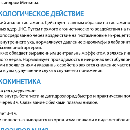
и синдром Меньера.
КОЛОГИЧЕСКОЕ ДЕЙСТВИЕ
ий аналог гистамина. Действует главным образом на гистамин
ых ядер ЦНС. Путем прямого агонистического воздействия на 
е опосредованно через воздействие на гистаминовые H
-рецепт
3
внутреннего уха, нормализует давление эндолимфы в лабиринте
базилярной артерии.
кже обладает выраженным центральным эффектом, являясь ин
ого нерва. Нормализует проводимость в нейронах вестибулярны
ми проявлениями указанных свойств являются снижение часто
а в ушах, улучшение слуха в случае его понижения.
КОКИНЕТИКА
 и распределение
а внутрь бетагистина дигидрохлорид быстро и практически по
 через 3 ч. Связывание с белками плазмы низкое.
ет 3-4 ч.
 полностью выводится из организма почками в виде метаболита