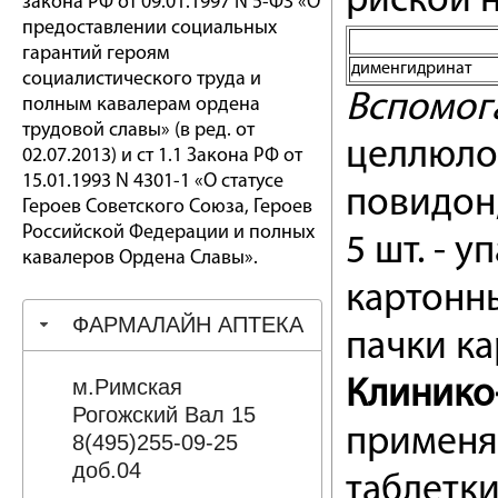
риской н
закона РФ от 09.01.1997 N 5-ФЗ «О
предоставлении социальных
гарантий героям
дименгидринат
социалистического труда и
Вспомог
полным кавалерам ордена
трудовой славы» (в ред. от
целлюлоз
02.07.2013) и ст 1.1 Закона РФ от
15.01.1993 N 4301-1 «О статусе
повидон
Героев Советского Союза, Героев
Российской Федерации и полных
5 шт. - 
кавалеров Ордена Славы».
картонны
ФАРМАЛАЙН АПТЕКА
пачки ка
м.Римская
Клинико
Рогожский Вал 15
применя
8(495)255-09-25
доб.04
таблетки 