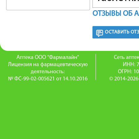
ОТЗЫВЫ ОБ 
Описани
основан
ОСТАВИТЬ ОТ
примене
утвержд
Аптека ООО "Фармалайн"
Сеть апт
Лицензия на фармацевтическую
ИНН: 
2007 год
деятельность:
ОГРН: 1
№ ФС-99-02-005621 от 14.10.2016
© 2014-2026
П
Беремен