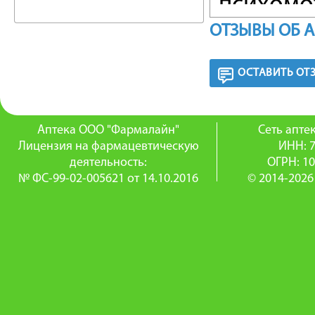
психомо
ОТЗЫВЫ ОБ 
ухудшен
— наруш
ОСТАВИТЬ ОТ
— депрес
— психо
Аптека ООО "Фармалайн"
Сеть апт
Лицензия на фармацевтическую
ИНН: 
интелле
деятельность:
ОГРН: 1
№ ФС-99-02-005621 от 14.10.2016
© 2014-2026
апатико
вялоапа
— судор
— ожире
генеза);