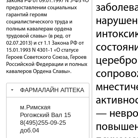
закона РФ от 09.01.1997 N 5-ФЗ «О
заболева
предоставлении социальных
гарантий героям
нарушен
социалистического труда и
полным кавалерам ордена
интоксик
трудовой славы» (в ред. от
02.07.2013) и ст 1.1 Закона РФ от
состоян
15.01.1993 N 4301-1 «О статусе
Героев Советского Союза, Героев
церебро
Российской Федерации и полных
кавалеров Ордена Славы».
сопрово
мнестич
ФАРМАЛАЙН АПТЕКА
активнос
м.Римская
— невро
Рогожский Вал 15
8(495)255-09-25
повышен
доб.04