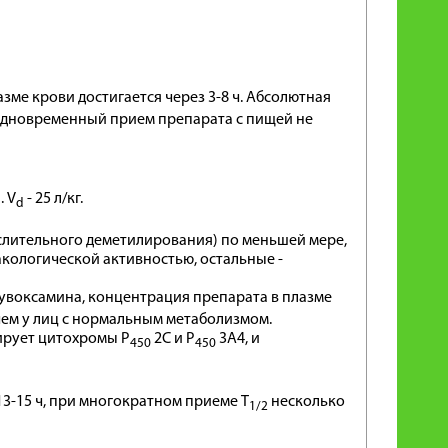
азме крови достигается через 3-8 ч. Абсолютная
 Одновременный прием препарата с пищей не
. V
- 25 л/кг.
d
слительного деметилирования) по меньшей мере,
акологической активностью, остальные -
увоксамина, концентрация препарата в плазме
чем у лиц с нормальным метаболизмом.
ирует цитохромы Р
2С и Р
3А4, и
450
450
13-15 ч, при многократном приеме T
несколько
1/2