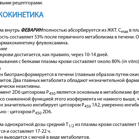
выми рецепторами.
КОКИНЕТИКА
ма внутрь
ФЕВАРИН
полностью абсорбируется из ЖКТ. C
в пл
max
сть составляет 53% после первичного метаболизма в печени.
фармакокинетику флувоксамина.
ние
крови достигается, как правило, через 10-14 дней.
зывания с белками плазмы крови составляет около 80% (in vitro)
м
н биотрансформируется в печени (главным образом путем оки
литов. Два главных метаболита обладают незначительной фарм
ически неактивны.
рмент 2D6 цитохрома P
является основным в метаболизме фл
450
 со сниженной функцией этого изофермента не намного выше, 
н значительно ингибирует цитохром Р
1А2, умеренно ингиб
450
но - цитохром Р
2D6.
450
ма однократной дозы средний T
из плазмы крови составляет 
1/2
я и составляет 17-22 ч.
 выводится с мочой в виде метаболитов.