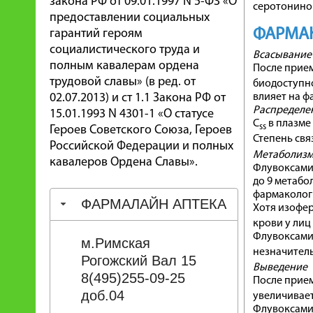
закона РФ от 09.01.1997 N 5-ФЗ «О
серотонино
предоставлении социальных
ФАРМА
гарантий героям
социалистического труда и
Всасывание
полным кавалерам ордена
После прие
трудовой славы» (в ред. от
биодоступно
02.07.2013) и ст 1.1 Закона РФ от
влияет на 
Распределе
15.01.1993 N 4301-1 «О статусе
C
в плазме 
ss
Героев Советского Союза, Героев
Степень свя
Российской Федерации и полных
Метаболиз
кавалеров Ордена Славы».
Флувоксами
до 9 метабо
фармаколог
ФАРМАЛАЙН АПТЕКА
Хотя изофе
крови у лиц
Флувоксами
м.Римская
незначитель
Рогожский Вал 15
Выведение
8(495)255-09-25
После прие
доб.04
увеличиваетс
Флувоксамин