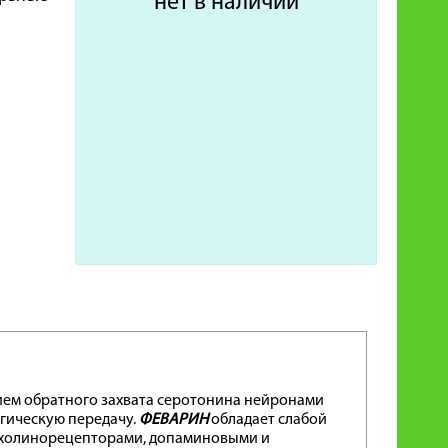
нет в наличии
ием обратного захвата серотонина нейронами
гическую передачу.
ФЕВАРИН
обладает слабой
м-холинорецепторами, допаминовыми и