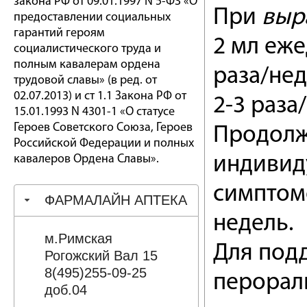
закона РФ от 09.01.1997 N 5-ФЗ «О
При
выр
предоставлении социальных
гарантий героям
2 мл еже
социалистического труда и
полным кавалерам ордена
раза/нед
трудовой славы» (в ред. от
02.07.2013) и ст 1.1 Закона РФ от
2-3 раза/
15.01.1993 N 4301-1 «О статусе
Героев Советского Союза, Героев
Продолж
Российской Федерации и полных
кавалеров Ордена Славы».
индивид
симптом
ФАРМАЛАЙН АПТЕКА
недель.
м.Римская
Для под
Рогожский Вал 15
8(495)255-09-25
перорал
доб.04