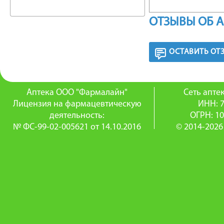
ФАРМА
ОТЗЫВЫ ОБ 
Комбини
ОСТАВИТЬ ОТ
препара
входящих
Аптека ООО "Фармалайн"
Сеть апт
Тиамина
Лицензия на фармацевтическую
ИНН: 
деятельность:
ОГРН: 1
проведе
№ ФС-99-02-005621 от 14.10.2016
© 2014-2026
Пиридок
жизненн
углевод
кроветв