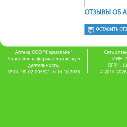
участвуе
ОТЗЫВЫ ОБ 
оболочки
Цианоко
ОСТАВИТЬ ОТ
нуклеот
Аптека ООО "Фармалайн"
Сеть апт
роста, к
Лицензия на фармацевтическую
ИНН: 
необход
деятельность:
ОГРН: 1
№ ФС-99-02-005621 от 14.10.2016
© 2014-2026
синтеза 
ФАРМА
Данные 
табс не 