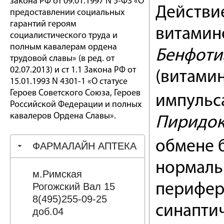
закона РФ от 09.01.1997 N 5-ФЗ «О
Действи
предоставлении социальных
гарантий героям
витамино
социалистического труда и
полным кавалерам ордена
Бенфоти
трудовой славы» (в ред. от
02.07.2013) и ст 1.1 Закона РФ от
(витамин
15.01.1993 N 4301-1 «О статусе
Героев Советского Союза, Героев
импульс
Российской Федерации и полных
кавалеров Ордена Славы».
Пиридок
обмене б
ФАРМАЛАЙН АПТЕКА
нормаль
м.Римская
Рогожский Вал 15
перифер
8(495)255-09-25
синапти
доб.04