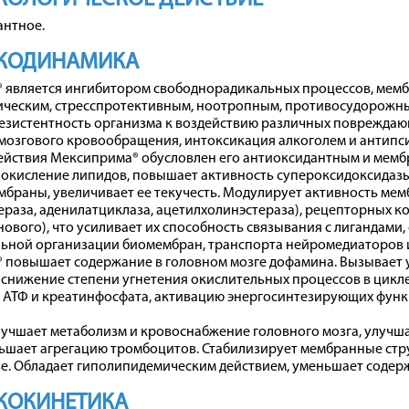
антное.
КОДИНАМИКА
 является ингибитором свободнорадикальных процессов, мем
ическим, стресспротективным, ноотропным, противосудорожны
зистентность организма к воздействию различных повреждающ
мозгового кровообращения, интоксикация алкоголем и антипс
ействия Мексиприма® обусловлен его антиоксидантным и мемб
 окисление липидов, повышает активность супероксидоксидаз
мбраны, увеличивает ее текучесть. Модулирует активность м
раза, аденилатциклаза, ацетилхолинэстераза), рецепторных к
ового), что усиливает их способность связывания с лигандами
ьной организации биомембран, транспорта нейромедиаторов 
 повышает содержание в головном мозгe дофамина. Вызывает 
 снижение степени угнетения окислительных процессов в цикле
 АТФ и креатинфосфата, активацию энергосинтезирующих функ
учшает метаболизм и кровоснабжение головного мозга, улучш
ьшает агрегацию тромбоцитов. Стабилизирует мембранные стр
е. Обладает гиполипидемическим действием, уменьшает содер
КОКИНЕТИКА