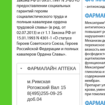
закона РФ от 09.01.1997 N 5-ФЗ «О
предоставлении социальных
- антиоксид
гарантий героям
ФАРМА
социалистического труда и
полным кавалерам ордена
Мексиприм®
трудовой славы» (в ред. от
антигипокс
повышает ре
02.07.2013) и ст 1.1 Закона РФ от
нарушения 
15.01.1993 N 4301-1 «О статусе
Механизм д
Героев Советского Союза, Героев
перекисное
Российской Федерации и полных
вязкость ме
кавалеров Ордена Славы».
фосфодиэсте
ацетилхолин
функционал
Мексиприм®
ФАРМАЛАЙН АПТЕКА
гликолиза и
содержания
м.Римская
мембран.
Препарат ул
Рогожский Вал 15
крови, умен
8(495)255-09-25
при гемолиз
доб.04
ФАРМА