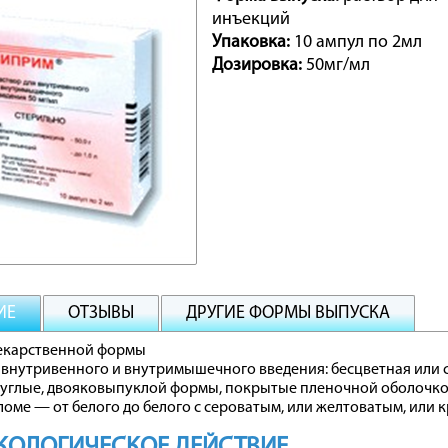
инъекций
Упаковка:
10 ампул по 2мл
Дозировка:
50мг/мл
ИЕ
ОТЗЫВЫ
ДРУГИЕ ФОРМЫ ВЫПУСКА
екарственной формы
 внутривенного и внутримышечного введения: бесцветная или 
руглые, двояковыпуклой формы, покрытые пленочной оболочкой
зломе — от белого до белого с сероватым, или желтоватым, или
КОЛОГИЧЕСКОЕ ДЕЙСТВИЕ