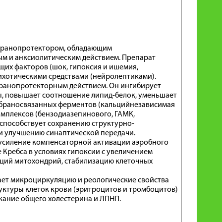
бранопротектором, обладающим
м и анксиолитическим действием. Препарат
их факторов (шок, гипоксия и ишемия,
ихотическими средствами (нейролептиками).
ранопротекторным действием. Он ингибирует
ы, повышает соотношение липид-белок, уменьшает
ембраносвязанных ферментов (кальцийнезависимая
омплексов (бензодиазепинового, ГАМК,
, способствует сохранению структурно-
и улучшению синаптической передачи.
усиление компенсаторной активации аэробного
 Кребса в условиях гипоксии с увеличением
ций митохондрий, стабилизацию клеточных
ает микроциркуляцию и реологические свойства
уктуры клеток крови (эритроцитов и тромбоцитов)
жание общего холестерина и ЛПНП.