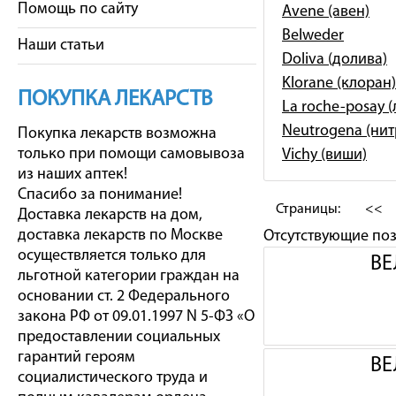
Помощь по сайту
Avene (авен)
Belweder
Наши статьи
Doliva (долива)
Klorane (клоран)
ПОКУПКА ЛЕКАРСТВ
La roche-posay 
Neutrogena (ни
Покупка лекарств возможна
только при помощи самовывоза
Vichy (виши)
из наших аптек!
Спасибо за понимание!
Страницы:
<<
Доставка лекарств на дом,
доставка лекарств по Москве
Отсутствующие по
осуществляется только для
ВЕ
льготной категории граждан на
основании ст. 2 Федерального
закона РФ от 09.01.1997 N 5-ФЗ «О
предоставлении социальных
гарантий героям
ВЕ
социалистического труда и