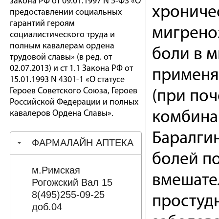
закона РФ от 09.01.1997 N 5-ФЗ «О
хроничес
предоставлении социальных
гарантий героям
мигрено
социалистического труда и
полным кавалерам ордена
боли в 
трудовой славы» (в ред. от
02.07.2013) и ст 1.1 Закона РФ от
применя
15.01.1993 N 4301-1 «О статусе
Героев Советского Союза, Героев
(при поч
Российской Федерации и полных
кавалеров Ордена Славы».
комбина
Баралги
ФАРМАЛАЙН АПТЕКА
болей п
м.Римская
вмешате
Рогожский Вал 15
8(495)255-09-25
простуд
доб.04