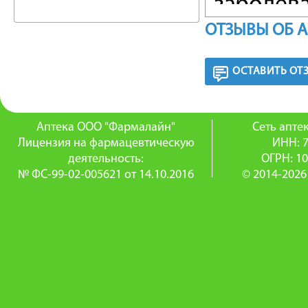
заболев
ОТЗЫВЫ ОБ 
препарат
выражен
ОСТАВИТЬ ОТ
ФАРМА
Аптека ООО "Фармалайн"
Сеть апт
Баралгин
Лицензия на фармацевтическую
ИНН: 
деятельность:
ОГРН: 1
произво
№ ФС-99-02-005621 от 14.10.2016
© 2014-2026
жаропон
действи
отличает
противо