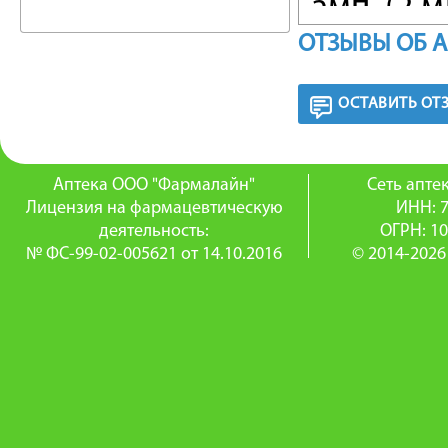
амп. (2 
ОТЗЫВЫ ОБ 
в одном 
приемом
ОСТАВИТЬ ОТ
ПОБОЧ
Аптека ООО "Фармалайн"
Сеть апт
Со стор
Лицензия на фармацевтическую
ИНН: 
деятельность:
ОГРН: 1
случаях 
№ ФС-99-02-005621 от 14.10.2016
© 2014-2026
реакции:
Эффекты
(раствор
сонливос