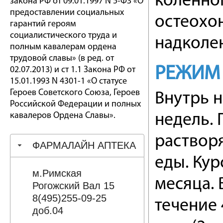
коленно
закона РФ от 09.01.1997 N 5-ФЗ «О
предоставлении социальных
остеохо
гарантий героям
социалистического труда и
надколе
полным кавалерам ордена
трудовой славы» (в ред. от
РЕЖИМ
02.07.2013) и ст 1.1 Закона РФ от
15.01.1993 N 4301-1 «О статусе
Героев Советского Союза, Героев
Внутрь н
Российской Федерации и полных
кавалеров Ордена Славы».
недель.
растворя
ФАРМАЛАЙН АПТЕКА
еды. Кур
м.Римская
месяца. 
Рогожский Вал 15
8(495)255-09-25
течение
доб.04