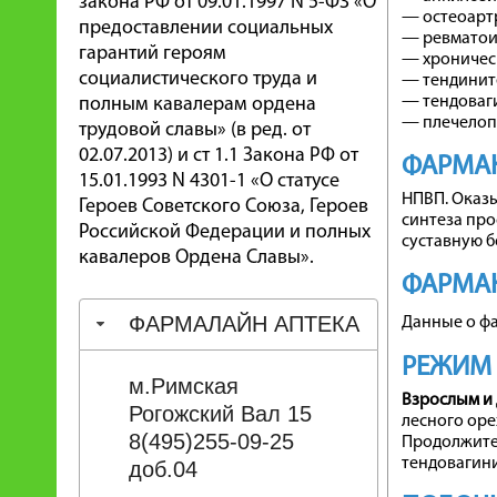
закона РФ от 09.01.1997 N 5-ФЗ «О
— остеоарт
предоставлении социальных
— ревматои
гарантий героям
— хроничес
социалистического труда и
— тендинит
— тендоваг
полным кавалерам ордена
— плечелоп
трудовой славы» (в ред. от
02.07.2013) и ст 1.1 Закона РФ от
ФАРМА
15.01.1993 N 4301-1 «О статусе
НПВП. Оказы
Героев Советского Союза, Героев
синтеза про
Российской Федерации и полных
суставную б
кавалеров Ордена Славы».
ФАРМА
ФАРМАЛАЙН АПТЕКА
Данные о ф
РЕЖИМ
м.Римская
Взрослым и 
Рогожский Вал 15
лесного орех
8(495)255-09-25
Продолжител
тендовагини
доб.04