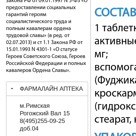
закона РФ от 09.01.1997 N 5-ФЗ «О
предоставлении социальных
СОСТА
гарантий героям
социалистического труда и
1 таблет
полным кавалерам ордена
трудовой славы» (в ред. от
активные
02.07.2013) и ст 1.1 Закона РФ от
15.01.1993 N 4301-1 «О статусе
мг;
Героев Советского Союза, Героев
Российской Федерации и полных
вспомог
кавалеров Ордена Славы».
(Фуджик
ФАРМАЛАЙН АПТЕКА
кроскар
(гидрокс
м.Римская
Рогожский Вал 15
стеарат,
8(495)255-09-25
доб.04