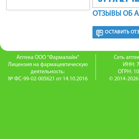
УПАКО
ОТЗЫВЫ ОБ 
6 шт.
ОСТАВИТЬ ОТ
ФАРМА
Некст -
Аптека ООО "Фармалайн"
Сеть апт
анальге
Лицензия на фармацевтическую
ИНН: 
деятельность:
ОГРН: 1
жаропон
№ ФС-99-02-005621 от 14.10.2016
© 2014-2026
Парацета
жаропон
обуслов
централ