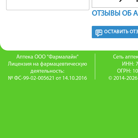
воспали
ОТЗЫВЫ ОБ 
его акти
ОСТАВИТЬ ОТ
хрящево
интенси
Аптека ООО "Фармалайн"
Сеть апт
суставов
Лицензия на фармацевтическую
ИНН: 
деятельность:
ОГРН: 1
Глюкозам
№ ФС-99-02-005621 от 14.10.2016
© 2014-2026
протеог
кислот и
оболоче
Ибупроф