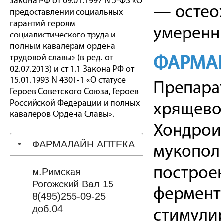
закона РФ от 09.01.1997 N 5-ФЗ «О
— остео
предоставлении социальных
гарантий героям
умеренн
социалистического труда и
полным кавалерам ордена
трудовой славы» (в ред. от
ФАРМА
02.07.2013) и ст 1.1 Закона РФ от
15.01.1993 N 4301-1 «О статусе
Препара
Героев Советского Союза, Героев
Российской Федерации и полных
хрящево
кавалеров Ордена Славы».
Хондрои
ФАРМАЛАЙН АПТЕКА
мукопол
построе
м.Римская
Рогожский Вал 15
фермент
8(495)255-09-25
доб.04
стимулир