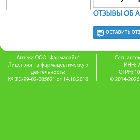
воспали
ОТЗЫВЫ ОБ 
его акти
ОСТАВИТЬ ОТ
хрящево
интенси
Аптека ООО "Фармалайн"
Сеть апт
суставов
Лицензия на фармацевтическую
ИНН: 
деятельность:
ОГРН: 1
Глюкозам
№ ФС-99-02-005621 от 14.10.2016
© 2014-2026
протеог
кислот и
оболоче
Ибупроф