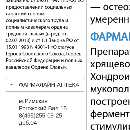
закона РФ от 09.01.1997 N 5-ФЗ «О
— остео
предоставлении социальных
гарантий героям
умеренн
социалистического труда и
полным кавалерам ордена
трудовой славы» (в ред. от
ФАРМА
02.07.2013) и ст 1.1 Закона РФ от
15.01.1993 N 4301-1 «О статусе
Препара
Героев Советского Союза, Героев
Российской Федерации и полных
хрящево
кавалеров Ордена Славы».
Хондрои
ФАРМАЛАЙН АПТЕКА
мукопол
построе
м.Римская
Рогожский Вал 15
фермент
8(495)255-09-25
доб.04
стимулир