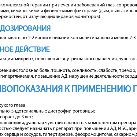
е комплексной терапии при лечении заболеваний глаз, сопро
ими, химическими и физическими факторами (дым, пыль, сильн
рхностей, от излучающих экранов мониторов).
 ДОЗИРОВАНИЯ
капывать по 1-2 капли в нижний конъюнктивальный мешок 2-3 р
НОЕ ДЕЙСТВИЕ
акции: мидриаз, повышение внутриглазного давления, чувство
еакции: головная боль, тошнота, сонливость, слабость, тремор
 гипергликемия, повышение АД, нарушение деятельности сердц
ВОПОКАЗАНИЯ К ПРИМЕНЕНИЮ П
;
ухого глаза;
льно-эндотелиальные дистрофии роговицы;
зраст до 3 лет;
ая индивидуальная чувствительность к компонентам препара
стью следует назначать препарат при повышении АД, ИБС, ари
х сердца и сосудов, гипертиреозе, феохромоцитоме, сахарном 