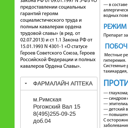
закона РФ от 09.01.1997 N 5-ФЗ «О
— в состав
предоставлении социальных
аллергическ
гарантий героям
водных пове
социалистического труда и
РЕЖИМ
полным кавалерам ордена
трудовой славы» (в ред. от
Препарат за
02.07.2013) и ст 1.1 Закона РФ от
ПОБОЧ
15.01.1993 N 4301-1 «О статусе
Героев Советского Союза, Героев
Местные ре
Российской Федерации и полных
гиперемия.
кавалеров Ордена Славы».
Системные р
тахикардия,
ПРОТИ
ФАРМАЛАЙН АПТЕКА
— глаукома
м.Римская
— синдром с
— эпителиа
Рогожский Вал 15
— детский во
8(495)255-09-25
— повышенн
доб.04
С осторожно
заболевания