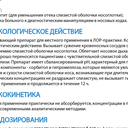
;
тит (для уменьшения отека слизистой оболочки носоглотки);
а больного к диагностическим манипуляциям в носовых ходах.
КОЛОГИЧЕСКОЕ ДЕЙСТВИЕ
вающий препарат для местного применения в ЛОР-практике. Кс
ическим действием. Вызывает сужение кровеносных сосудов с
ремию слизистой оболочки носоглотки. Облегчает носовое дыха
рошо переносится пациентами с чувствительной слизистой обо
лизи. Препарат имеет сбалансированный рН, характерный для п
компоненты - сорбитол и гипромеллоза, которые являются ув
 и сухости слизистой оболочки носа, возникающие при длите
ческих концентрациях не раздражает слизистую, не вызывает г
 применения и продолжается в течение 12 ч.
КОКИНЕТИКА
 применении практически не абсорбируется, концентрации в п
 современными аналитическими методами.
 ДОЗИРОВАНИЯ