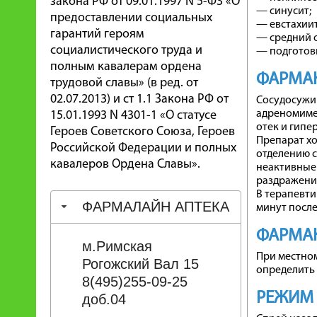
закона РФ от 09.01.1997 N 5-ФЗ «О
— синусит;
предоставлении социальных
— евстахиит
гарантий героям
— средний о
социалистического труда и
— подготовк
полным кавалерам ордена
ФАРМА
трудовой славы» (в ред. от
02.07.2013) и ст 1.1 Закона РФ от
Сосудосужи
адреномимет
15.01.1993 N 4301-1 «О статусе
отек и гипе
Героев Советского Союза, Героев
Препарат хо
Российской Федерации и полных
отделению с
кавалеров Ордена Славы».
неактивные 
раздражения
В терапевти
ФАРМАЛАЙН АПТЕКА
минут после
ФАРМА
м.Римская
При местном
Рогожский Вал 15
определить
8(495)255-09-25
РЕЖИМ
доб.04