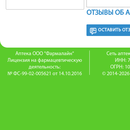
ФАРМА
ОТЗЫВЫ ОБ 
Сосудос
ОСТАВИТЬ ОТ
в ЛОР-пр
адреном
Аптека ООО "Фармалайн"
Сеть апт
Лицензия на фармацевтическую
ИНН: 
кровено
деятельность:
ОГРН: 1
№ ФС-99-02-005621 от 14.10.2016
© 2014-2026
устраня
оболочк
ринитах.
Содержа
оказыва