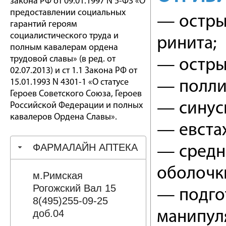
закона РФ от 09.01.1997 N 5-ФЗ «О
предоставлении социальных
— остры
гарантий героям
социалистического труда и
ринита;
полным кавалерам ордена
трудовой славы» (в ред. от
— остры
02.07.2013) и ст 1.1 Закона РФ от
15.01.1993 N 4301-1 «О статусе
— полли
Героев Советского Союза, Героев
— синус
Российской Федерации и полных
кавалеров Ордена Славы».
— евста
ФАРМАЛАЙН АПТЕКА
— средн
оболочки
м.Римская
Рогожский Вал 15
— подго
8(495)255-09-25
доб.04
манипул