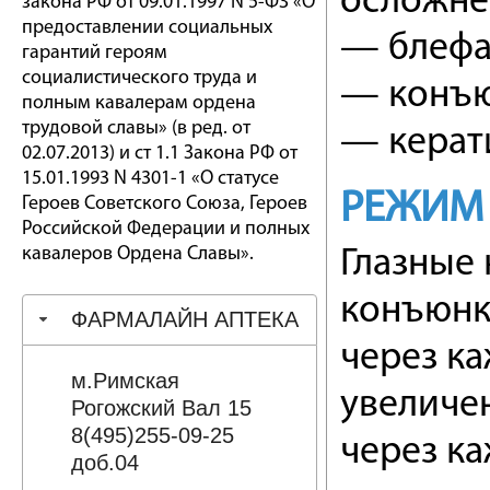
осложне
закона РФ от 09.01.1997 N 5-ФЗ «О
предоставлении социальных
— блефа
гарантий героям
социалистического труда и
— конъю
полным кавалерам ордена
трудовой славы» (в ред. от
— керати
02.07.2013) и ст 1.1 Закона РФ от
15.01.1993 N 4301-1 «О статусе
РЕЖИМ
Героев Советского Союза, Героев
Российской Федерации и полных
кавалеров Ордена Славы».
Глазные 
конъюнк
ФАРМАЛАЙН АПТЕКА
через ка
м.Римская
увеличе
Рогожский Вал 15
8(495)255-09-25
через ка
доб.04