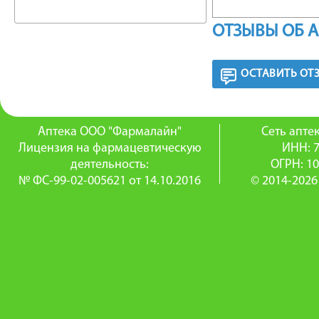
ПОБОЧ
ОТЗЫВЫ ОБ 
Аллергич
ОСТАВИТЬ ОТ
покрасн
Со стор
Аптека ООО "Фармалайн"
Сеть апт
дексаме
Лицензия на фармацевтическую
ИНН: 
деятельность:
ОГРН: 1
образов
№ ФС-99-02-005621 от 14.10.2016
© 2014-2026
замедле
Прочие: 
бактериа
реакции