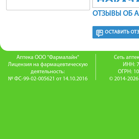
ПОКАЗ
ОТЗЫВЫ ОБ 
—
профила
ОСТАВИТЬ ОТ
—
Аптека ООО "Фармалайн"
блефари
Сеть апт
Лицензия на фармацевтическую
ИНН: 
—
деятельность:
ОГРН: 1
№ ФС-99-02-005621 от 14.10.2016
© 2014-2026
конъюнк
—
кератит 
ПРОТИ