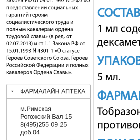
закона РФ от 09.01.1997 N 5-ФЗ «О
предоставлении социальных
СОСТА
гарантий героям
социалистического труда и
1 мл сод
полным кавалерам ордена
трудовой славы» (в ред. от
дексамет
02.07.2013) и ст 1.1 Закона РФ от
15.01.1993 N 4301-1 «О статусе
Героев Советского Союза, Героев
УПАКО
Российской Федерации и полных
кавалеров Ордена Славы».
5 мл.
ФАРМАЛАЙН АПТЕКА
ФАРМА
м.Римская
Тобразо
Рогожский Вал 15
противо
8(495)255-09-25
доб.04