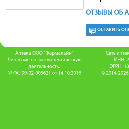
внутриг
ОТЗЫВЫ ОБ 
карбоан
ОСТАВИТЬ ОТ
секреци
за счет
Аптека ООО "Фармалайн"
Сеть апт
что в с
Лицензия на фармацевтическую
ИНН: 
деятельность:
ОГРН: 1
натрия и
№ ФС-99-02-005621 от 14.10.2016
© 2014-2026
ФАРМА
Данные 
предост