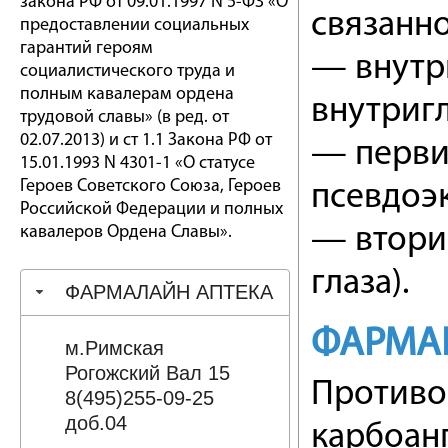
закона РФ от 09.01.1997 N 5-ФЗ «О
связанно
предоставлении социальных
гарантий героям
— внутр
социалистического труда и
полным кавалерам ордена
внутригл
трудовой славы» (в ред. от
02.07.2013) и ст 1.1 Закона РФ от
— первич
15.01.1993 N 4301-1 «О статусе
Героев Советского Союза, Героев
псевдоэ
Российской Федерации и полных
кавалеров Ордена Славы».
— вторич
глаза).
ФАРМАЛАЙН АПТЕКА
ФАРМА
м.Римская
Рогожский Вал 15
Противо
8(495)255-09-25
доб.04
карбоанг