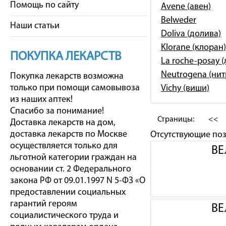
Помощь по сайту
Avene (авен)
Belweder
Наши статьи
Doliva (долива)
Klorane (клоран)
ПОКУПКА ЛЕКАРСТВ
La roche-posay 
Neutrogena (ни
Покупка лекарств возможна
только при помощи самовывоза
Vichy (виши)
из наших аптек!
Спасибо за понимание!
Страницы:
<<
Доставка лекарств на дом,
доставка лекарств по Москве
Отсутствующие по
осуществляется только для
ВЕ
льготной категории граждан на
основании ст. 2 Федерального
закона РФ от 09.01.1997 N 5-ФЗ «О
предоставлении социальных
гарантий героям
ВЕ
социалистического труда и