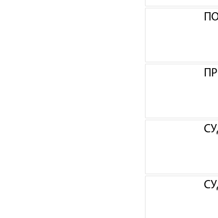
П
ПР
СУ
СУ