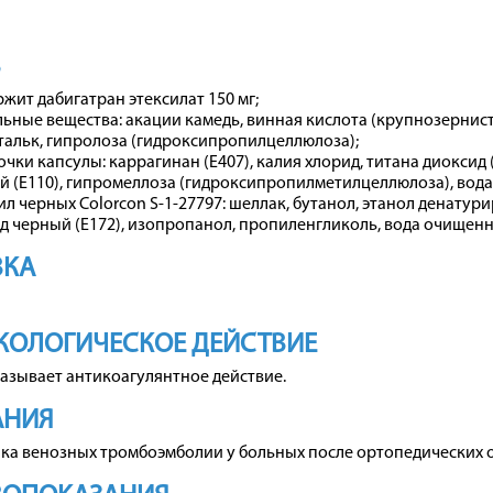
В
ржит дабигатран этексилат 150 мг;
ьные вещества: акации камедь, винная кислота (крупнозернист
тальк, гипролоза (гидроксипропилцеллюлоза);
очки капсулы: каррагинан (E407), калия хлорид, титана диоксид
й (E110), гипромеллоза (гидроксипропилметилцеллюлоза), вод
ил черных Colorcon S-1-27797: шеллак, бутанол, этанол денату
д черный (E172), изопропанол, пропиленгликоль, вода очищенн
ВКА
КОЛОГИЧЕСКОЕ ДЕЙСТВИЕ
азывает антикоагулянтное действие.
АНИЯ
ка венозных тромбоэмболии у больных после ортопедических 