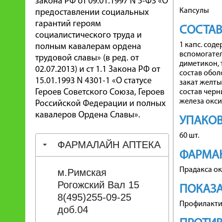
закона РФ от 09.01.1997 N 5-ФЗ «О
Капсулы
предоставлении социальных
гарантий героям
СОСТА
социалистического труда и
1 капс. соде
полным кавалерам ордена
вспомогател
трудовой славы» (в ред. от
диметикон, 
02.07.2013) и ст 1.1 Закона РФ от
состав обол
15.01.1993 N 4301-1 «О статусе
закат желты
Героев Советского Союза, Героев
состав черн
железа окси
Российской Федерации и полных
кавалеров Ордена Славы».
УПАКО
60 шт.
ФАРМАЛАЙН АПТЕКА
ФАРМА
Прадакса ок
м.Римская
Рогожский Вал 15
ПОКАЗ
8(495)255-09-25
Профилакти
доб.04