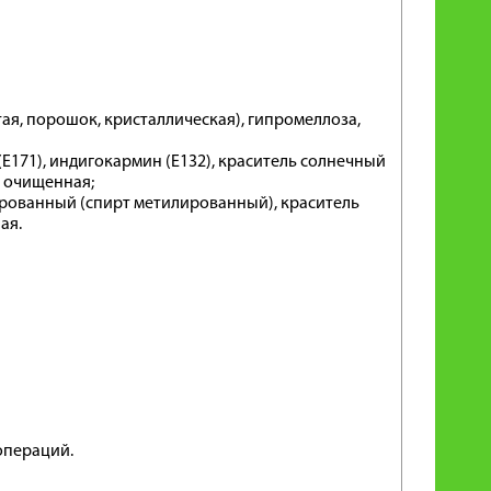
ая, порошок, кристаллическая), гипромеллоза,
 (E171), индигокармин (E132), краситель солнечный
а очищенная;
рированный (спирт метилированный), краситель
ая.
операций.