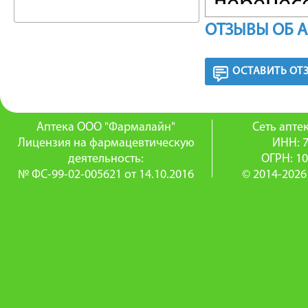
перенес
ОТЗЫВЫ ОБ 
ангиопа
сетчатке
ОСТАВИТЬ ОТ
ишемиче
Отоскле
Аптека ООО "Фармалайн"
Сеть апт
Лицензия на фармацевтическую
ИНН: 
патологи
деятельность:
ОГРН: 1
№ ФС-99-02-005621 от 14.10.2016
© 2014-2026
снижение
Импотенц
ФАРМА
Средств