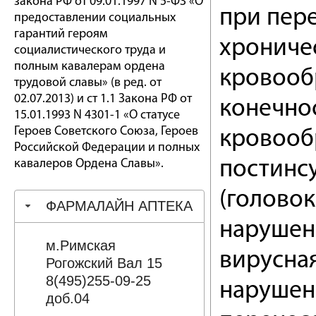
закона РФ от 09.01.1997 N 5-ФЗ «О
при пер
предоставлении социальных
гарантий героям
хрониче
социалистического труда и
полным кавалерам ордена
кровооб
трудовой славы» (в ред. от
02.07.2013) и ст 1.1 Закона РФ от
конечно
15.01.1993 N 4301-1 «О статусе
Героев Советского Союза, Героев
кровооб
Российской Федерации и полных
кавалеров Ордена Славы».
постинс
(головок
ФАРМАЛАЙН АПТЕКА
нарушен
м.Римская
вирусна
Рогожский Вал 15
8(495)255-09-25
нарушен
доб.04