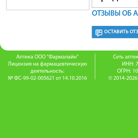
бронхок
ОТЗЫВЫ ОБ 
молекул
ОСТАВИТЬ ОТ
антагони
Предупр
Аптека ООО "Фармалайн"
Сеть апт
результа
Лицензия на фармацевтическую
ИНН: 
деятельность:
ОГРН: 1
воздуха,
№ ФС-99-02-005621 от 14.10.2016
© 2014-2026
устраняе
блуждаю
У пацие
(хрониче