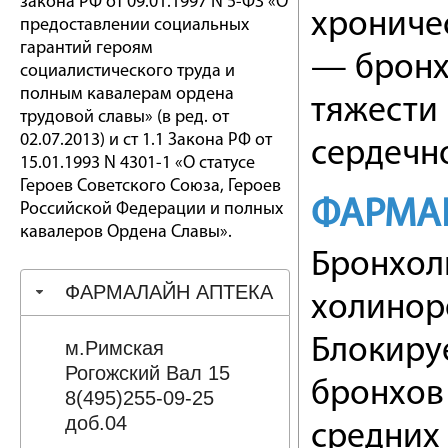
закона РФ от 09.01.1997 N 5-ФЗ «О
хроничес
предоставлении социальных
гарантий героям
— бронх
социалистического труда и
полным кавалерам ордена
тяжести
трудовой славы» (в ред. от
02.07.2013) и ст 1.1 Закона РФ от
сердечно
15.01.1993 N 4301-1 «О статусе
Героев Советского Союза, Героев
ФАРМА
Российской Федерации и полных
кавалеров Ордена Славы».
Бронхоли
ФАРМАЛАЙН АПТЕКА
холинор
Блокиру
м.Римская
Рогожский Вал 15
бронхов
8(495)255-09-25
доб.04
средних