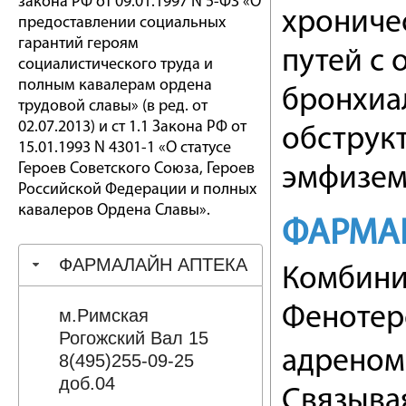
закона РФ от 09.01.1997 N 5-ФЗ «О
хрониче
предоставлении социальных
гарантий героям
путей с 
социалистического труда и
полным кавалерам ордена
бронхиал
трудовой славы» (в ред. от
02.07.2013) и ст 1.1 Закона РФ от
обструкт
15.01.1993 N 4301-1 «О статусе
Героев Советского Союза, Героев
эмфизема
Российской Федерации и полных
кавалеров Ордена Славы».
ФАРМА
ФАРМАЛАЙН АПТЕКА
Комбини
Фенотер
м.Римская
Рогожский Вал 15
адреном
8(495)255-09-25
доб.04
Связывая