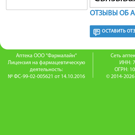
аденила
ОТЗЫВЫ ОБ 
последу
ОСТАВИТЬ ОТ
который 
Последн
Аптека ООО "Фармалайн"
Сеть апт
Лицензия на фармацевтическую
ИНН: 
гладких 
деятельность:
ОГРН: 1
№ ФС-99-02-005621 от 14.10.2016
© 2014-2026
фосфори
ингибир
кальций
Таким о
мускулат