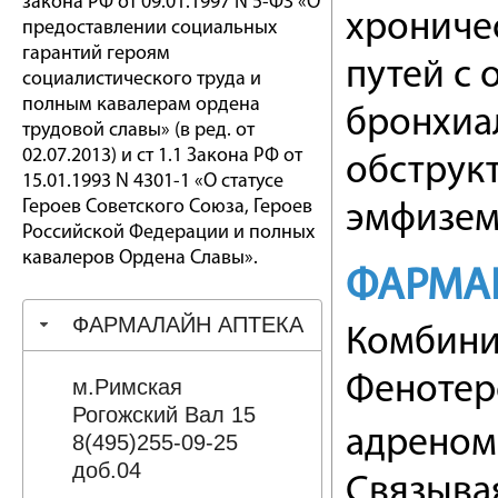
закона РФ от 09.01.1997 N 5-ФЗ «О
хрониче
предоставлении социальных
гарантий героям
путей с 
социалистического труда и
полным кавалерам ордена
бронхиал
трудовой славы» (в ред. от
02.07.2013) и ст 1.1 Закона РФ от
обструкт
15.01.1993 N 4301-1 «О статусе
Героев Советского Союза, Героев
эмфизема
Российской Федерации и полных
кавалеров Ордена Славы».
ФАРМА
ФАРМАЛАЙН АПТЕКА
Комбини
Фенотер
м.Римская
Рогожский Вал 15
адреном
8(495)255-09-25
доб.04
Связывая