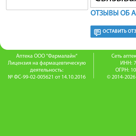
аденила
ОТЗЫВЫ ОБ 
последу
ОСТАВИТЬ ОТ
который 
Последн
Аптека ООО "Фармалайн"
Сеть апт
Лицензия на фармацевтическую
ИНН: 
гладких 
деятельность:
ОГРН: 1
№ ФС-99-02-005621 от 14.10.2016
© 2014-2026
фосфори
ингибир
кальций
Таким о
мускулат