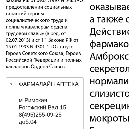
закона РФ от 09.01.1997 N 5-ФЗ «О
оказыва
предоставлении социальных
гарантий героям
а также
социалистического труда и
полным кавалерам ордена
Действи
трудовой славы» (в ред. от
02.07.2013) и ст 1.1 Закона РФ от
фармако
15.01.1993 N 4301-1 «О статусе
Героев Советского Союза, Героев
Амброкс
Российской Федерации и полных
кавалеров Ордена Славы».
секрето
нормали
ФАРМАЛАЙН АПТЕКА
слизист
м.Римская
секрецию
Рогожский Вал 15
8(495)255-09-25
мокроты
доб.04