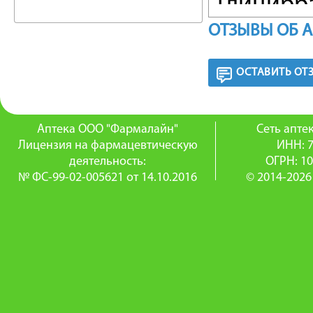
Глицирра
ОТЗЫВЫ ОБ 
обладае
действи
ОСТАВИТЬ ОТ
благода
мембран
Аптека ООО "Фармалайн"
Сеть апт
Лицензия на фармацевтическую
ИНН: 
действие
деятельность:
ОГРН: 1
№ ФС-99-02-005621 от 14.10.2016
© 2014-2026
противо
действи
противо
уменьше
путях.