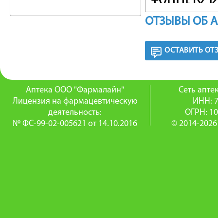
тучных 
ОТЗЫВЫ ОБ 
аллерги
клиренс
ОСТАВИТЬ ОТ
функцию
стимули
Аптека ООО "Фармалайн"
Сеть апт
Лицензия на фармацевтическую
ИНН: 
дыхател
деятельность:
ОГРН: 1
№ ФС-99-02-005621 от 14.10.2016
© 2014-2026
кислоро
стимули
легких в
Оказыва
сердца, 