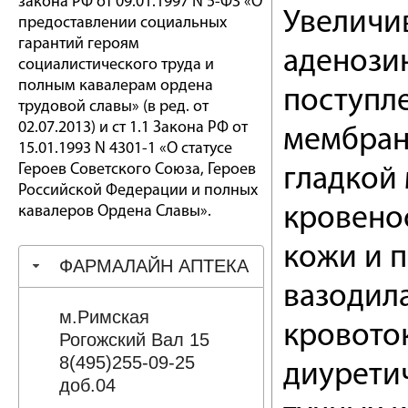
закона РФ от 09.01.1997 N 5-ФЗ «О
Увеличи
предоставлении социальных
гарантий героям
аденози
социалистического труда и
полным кавалерам ордена
поступл
трудовой славы» (в ред. от
02.07.2013) и ст 1.1 Закона РФ от
мембран
15.01.1993 N 4301-1 «О статусе
Героев Советского Союза, Героев
гладкой 
Российской Федерации и полных
кавалеров Ордена Славы».
кровенос
кожи и 
ФАРМАЛАЙН АПТЕКА
вазодил
м.Римская
кровото
Рогожский Вал 15
8(495)255-09-25
диурети
доб.04