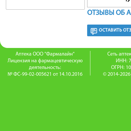
холестер
ОТЗЫВЫ ОБ 
Подавлен
ОСТАВИТЬ ОТ
повышен
низкой 
Аптека ООО "Фармалайн"
Сеть апт
тканях.
Лицензия на фармацевтическую
ИНН: 
деятельность:
ОГРН: 1
удаляют 
№ ФС-99-02-005621 от 14.10.2016
© 2014-2026
уровня Х
Антиате
проявляе
сосудов 