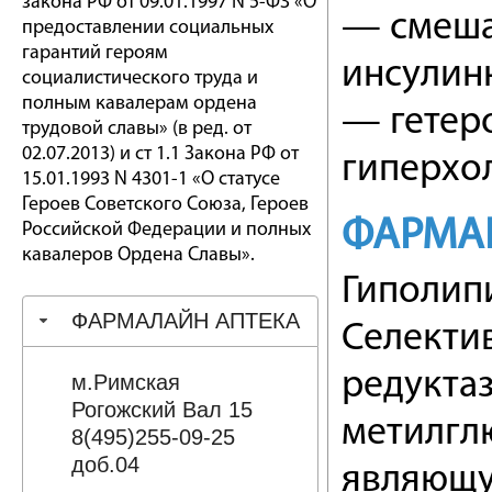
закона РФ от 09.01.1997 N 5-ФЗ «О
— смешан
предоставлении социальных
гарантий героям
инсулин
социалистического труда и
полным кавалерам ордена
— гетер
трудовой славы» (в ред. от
02.07.2013) и ст 1.1 Закона РФ от
гиперхол
15.01.1993 N 4301-1 «О статусе
Героев Советского Союза, Героев
ФАРМА
Российской Федерации и полных
кавалеров Ордена Славы».
Гиполип
ФАРМАЛАЙН АПТЕКА
Селекти
редукта
м.Римская
Рогожский Вал 15
метилгл
8(495)255-09-25
доб.04
являющу