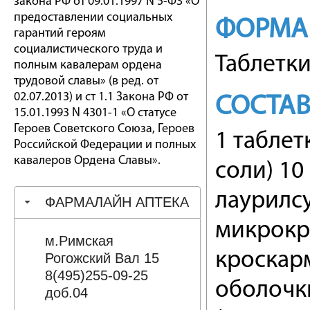
закона РФ от 09.01.1997 N 5-ФЗ «О
предоставлении социальных
ФОРМА
гарантий героям
социалистического труда и
Таблетк
полным кавалерам ордена
трудовой славы» (в ред. от
02.07.2013) и ст 1.1 Закона РФ от
СОСТА
15.01.1993 N 4301-1 «О статусе
Героев Советского Союза, Героев
1 таблет
Российской Федерации и полных
кавалеров Ордена Славы».
соли) 10
лаурилсу
ФАРМАЛАЙН АПТЕКА
микрокр
м.Римская
кроскарм
Рогожский Вал 15
8(495)255-09-25
оболочки
доб.04