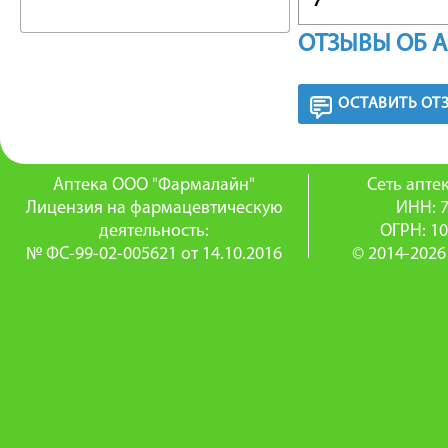
(поливин
ОТЗЫВЫ ОБ 
3000, тал
ОСТАВИТЬ ОТ
УПАКО
90 табле
Аптека ООО "Фармалайн"
Сеть апт
Лицензия на фармацевтическую
ИНН: 
ФАРМА
деятельность:
ОГРН: 1
№ ФС-99-02-005621 от 14.10.2016
© 2014-2026
Аторис 
статино
КоА-ред
гидрокс