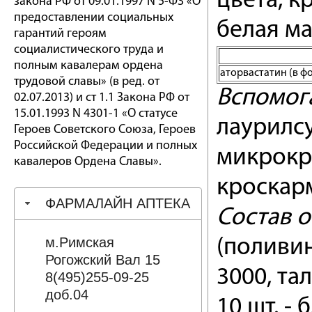
цвета, к
закона РФ от 09.01.1997 N 5-ФЗ «О
предоставлении социальных
белая м
гарантий героям
социалистического труда и
полным кавалерам ордена
аторвастатин (в ф
трудовой славы» (в ред. от
Вспомог
02.07.2013) и ст 1.1 Закона РФ от
15.01.1993 N 4301-1 «О статусе
лаурилсу
Героев Советского Союза, Героев
Российской Федерации и полных
микрокр
кавалеров Ордена Славы».
кроскарм
ФАРМАЛАЙН АПТЕКА
Состав о
м.Римская
(поливин
Рогожский Вал 15
3000, тал
8(495)255-09-25
доб.04
10 шт. -