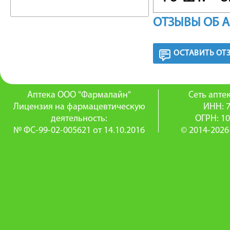
(3) - пач
ОТЗЫВЫ ОБ 
картонн
ОСТАВИТЬ ОТ
ТАБЛЕТ
цвета, к
Аптека ООО "Фармалайн"
Сеть апт
белая м
Лицензия на фармацевтическую
ИНН: 
деятельность:
ОГРН: 1
№ ФС-99-02-005621 от 14.10.2016
© 2014-2026
аторвастатин (в ф
Вспомог
лаурилсу
микрокр
кроскарм