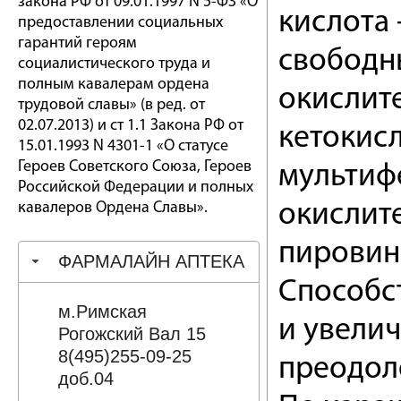
закона РФ от 09.01.1997 N 5-ФЗ «О
кислота 
предоставлении социальных
гарантий героям
свободны
социалистического труда и
полным кавалерам ордена
окислит
трудовой славы» (в ред. от
02.07.2013) и ст 1.1 Закона РФ от
кетокисл
15.01.1993 N 4301-1 «О статусе
Героев Советского Союза, Героев
мультиф
Российской Федерации и полных
кавалеров Ордена Славы».
окислит
пировин
ФАРМАЛАЙН АПТЕКА
Способс
м.Римская
и увелич
Рогожский Вал 15
8(495)255-09-25
преодол
доб.04