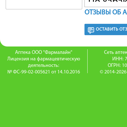
По хара
ОТЗЫВЫ ОБ 
кислота 
регулир
ОСТАВИТЬ ОТ
стимули
печени. 
Аптека ООО "Фармалайн"
Сеть апт
Лицензия на фармацевтическую
ИНН: 
гиполип
деятельность:
ОГРН: 1
№ ФС-99-02-005621 от 14.10.2016
© 2014-2026
гипогли
нейроно
Использо
меглуми
нейтрал