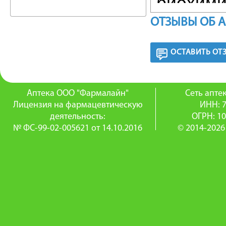
биохими
ОТЗЫВЫ ОБ 
витамин
Тиоктова
ОСТАВИТЬ ОТ
токсиче
возника
Аптека ООО "Фармалайн"
Сеть апт
Лицензия на фармацевтическую
ИНН: 
обезвре
деятельность:
ОГРН: 1
№ ФС-99-02-005621 от 14.10.2016
© 2014-2026
проникш
концент
что при
полинев
Препара