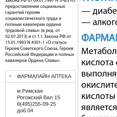
закона РФ от 09.01.1997 N 5-ФЗ «О
предоставлении социальных
— диабе
гарантий героям
социалистического труда и
— алког
полным кавалерам ордена
трудовой славы» (в ред. от
ФАРМА
02.07.2013) и ст 1.1 Закона РФ от
15.01.1993 N 4301-1 «О статусе
Героев Советского Союза, Героев
Метаболи
Российской Федерации и полных
кавалеров Ордена Славы».
кислота 
выполня
ФАРМАЛАЙН АПТЕКА
окислит
м.Римская
кислоты 
Рогожский Вал 15
8(495)255-09-25
являетс
доб.04